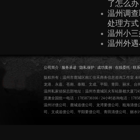
了怎么办
温州调查
处理方式
温州小三
温州外遇
公司简介
/
服务承诺
/
隐私保护
/
成功案例
/
在线委托
/
联
版权所有：温州市鹿城区南汇佳禾商务信息咨询工作室 未
龙港、永嘉、苍南、泰顺、文成、平阳、青田、丽水、台
温州私家侦探总部地址：温州市鹿城区火车站新都大厦724
淇澳全国统一电话：17858736166 / 24小时咨询电话：178587
温州讨债公司
、
鹿城追债公司
、
龙湾要债公司
、
瓯海清债
司
、
文成追债公司
、
平阳要债公司
、
青田清债公司
、
丽水