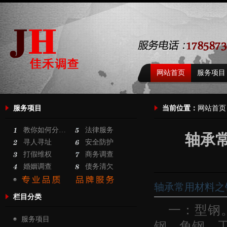
网站首页
服务项目
服务项目
当前位置：
网站首页
教你如何分…
法律服务
轴承常
寻人寻址
安全防护
打假维权
商务调查
婚姻调查
债务清欠
轴承常用材料之
栏目分类
一：型钢
服务项目
钢、角钢、