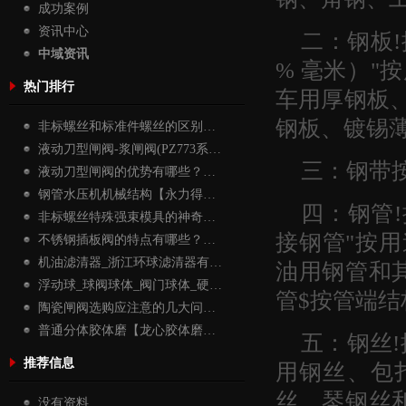
成功案例
资讯中心
二：钢板!
中域资讯
% 毫米）
热门排行
车用厚钢板
钢板、镀锡
非标螺丝和标准件螺丝的区别…
液动刀型闸阀-浆闸阀(PZ773系…
三：钢带
液动刀型闸阀的优势有哪些？…
钢管水压机机械结构【永力得…
四：钢管
非标螺丝特殊强束模具的神奇…
接钢管"按
不锈钢插板阀的特点有哪些？…
机油滤清器_浙江环球滤清器有…
油用钢管和
浮动球_球阀球体_阀门球体_硬…
管$按管端
陶瓷闸阀选购应注意的几大问…
普通分体胶体磨【龙心胶体磨…
五：钢丝
推荐信息
用钢丝、包
丝、琴钢丝
没有资料