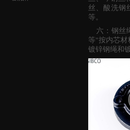
丝、酸洗钢
等。
六：钢丝
等"按内芯
镀锌钢绳和