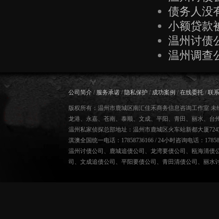
债务人没
小额贷款
温州讨债
温州调查
公司简介
/
服务承诺
/
隐私保护
/
成功案例
/
在线委托
/
联
版权所有：温州市鹿城区南汇佳禾商务信息咨询工作室 未
龙港、永嘉、苍南、泰顺、文成、平阳、青田、丽水、台
温州私家侦探总部地址：温州市鹿城区火车站新都大厦724
淇澳全国统一电话：17858736166 / 24小时咨询电话：178587
温州讨债公司
、
鹿城追债公司
、
龙湾要债公司
、
瓯海清债
司
、
文成追债公司
、
平阳要债公司
、
青田清债公司
、
丽水