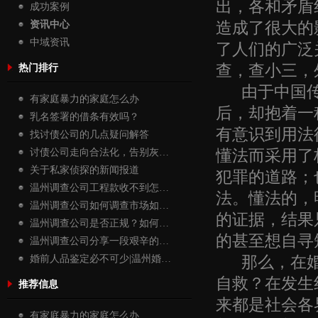
出，各和矛盾
成功案例
造成了很大的
资讯中心
中域资讯
了人们的广泛
查，查小三，
热门排行
由于中国传
有家庭暴力的家庭怎么办
后，却抱着一
乳名签署的借条有效吗？
有意识到用法
找讨债公司的几点疑问解答
懂法而采用了
讨债公司走向合法化，告别灰…
关于私家侦探的新闻报道
犯罪的道路；
温州调查公司工程款收不到怎…
法。懂法的，
温州调查公司如何调查市场如…
的证据，结果
温州调查公司是否正规？如何…
的甚至想自寻
温州调查公司分享一段艰辛的…
那么，在婚
婚前人品鉴定必不可少|温州婚…
自救？在发生
推荐信息
来都是社会各
有家庭暴力的家庭怎么办