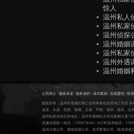
惊人
温州私人
温州私家
温州侦探
温州婚姻
温州私家
温州外遇
温州婚姻
公司简介
/
服务承诺
/
隐私保护
/
成功案例
/
在线委托
/
联
版权所有：温州市鹿城区南汇佳禾商务信息咨询工作室 未
龙港、永嘉、苍南、泰顺、文成、平阳、青田、丽水、台
温州私家侦探总部地址：温州市鹿城区火车站新都大厦724
淇澳全国统一电话：17858736166 / 24小时咨询电话：178587
温州讨债公司
、
鹿城追债公司
、
龙湾要债公司
、
瓯海清债