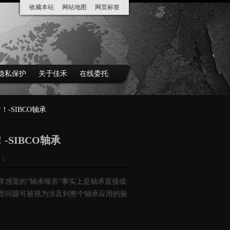
收藏本站
网站地图
网页标签
隐私保护
关于佳禾
在线委托
-SIBCO轴承
SIBCO轴承
：
常感觉的“轴承噪音”事实上是轴承直接或
音问题可被视为涉及到整个轴承应用的振