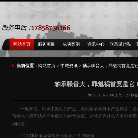
网站首页
服务项目
成功案例
资讯中心
联系温州私
家侦探
当前位置：
网站首页
>
中域资讯
> 轴承噪音大，罪魁祸首竟是它！
轴承噪音大，罪魁祸首竟是它！-
2025/3/3 16:26:06 人气：
23
标签
一般来说，轴承中振动的产生，滚动轴承本身不产生噪音，通
间接地与周围结构产生振动的声音效应。这就是为什么许多时候噪
动问题。
(1)因加载滚动体数量变化而产生的激振：