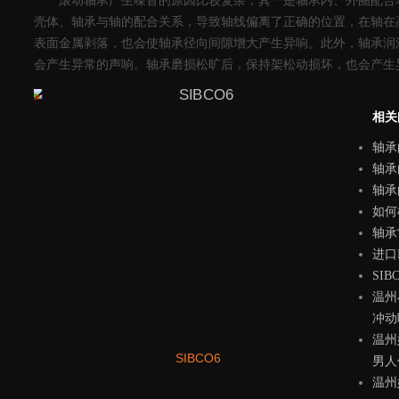
滚动轴承产生噪音的原因比较复杂，其一是轴承内、外圈配合
壳体、轴承与轴的配合关系，导致轴线偏离了正确的位置，在轴在
表面金属剥落，也会使轴承径向间隙增大产生异响。此外，轴承润
会产生异常的声响。轴承磨损松旷后，保持架松动损坏，也会产生
相关
轴承
轴承
轴承
如何
轴承
进口
SIB
温州
冲动
温州
SIBCO6
男人
温州