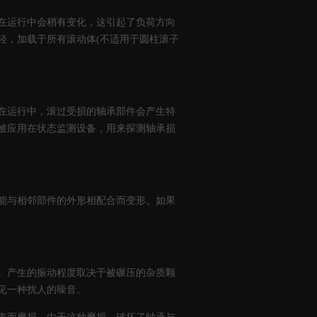
在运行中会稍有变化，这引起了负荷方向
轻，加载于所有滚动体(不适用于圆柱滚子
在运行中，滚过受损的轴承部件会产生特
被应用在状态监测设备，用来探测轴承损
能与相邻部件的外形相配合而变形。如果
。产生的振动程度取决于被碾压的杂质颗
见一种扰人的噪音。