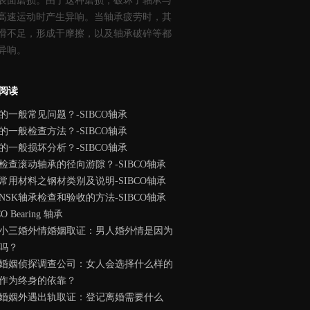
表面磨损。由于这种磨损，破坏了轴承与
高速运动时产生异响。当轴承疲劳时，其
滑不足，形成干摩擦，以及轴承破碎等都
异响。
阅读
的一般常见问题？-SIBCO轴承
的一般检查方法？-SIBCO轴承
的一般损坏分析？-SIBCO轴承
检查滚动轴承的径向游隙？-SIBCO轴承
常用材料之钢材类别及说明-SIBCO轴承
NSK轴承检查和验收的方法-SIBCO轴承
CO Bearing 轴承
小三婚外情婚姻取证：男人婚外情是因为
吗？
婚姻侦探调查公司：女人会选择什么样的
作为终身的依靠？
婚姻外遇出轨取证：登记离婚需要什么