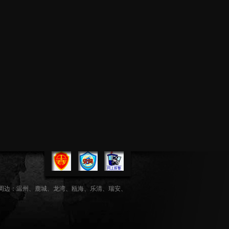
州周边：温州、鹿城、龙湾、瓯海、乐清、瑞安、