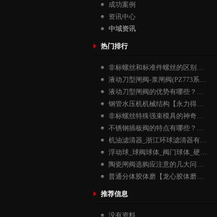
成功案例
资讯中心
中域资讯
热门排行
非标螺丝和标准件螺丝的区别…
液动刀型闸阀-浆闸阀(PZ773系…
液动刀型闸阀的优势有哪些？…
钢管水压机机械结构【永力得…
非标螺丝特殊强束模具的神奇…
不锈钢插板阀的特点有哪些？…
机油滤清器_浙江环球滤清器有…
浮动球_球阀球体_阀门球体_硬…
陶瓷闸阀选购应注意的几大问…
普通分体胶体磨【龙心胶体磨…
推荐信息
没有资料